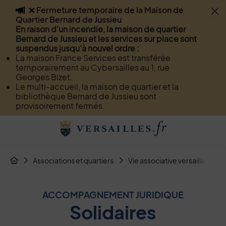
❌ Fermeture temporaire de la Maison de
Flash info
Quartier Bernard de Jussieu
Menu
Recherche
Page de contact
Contenu
En raison d'un incendie, la maison de quartier
Bernard de Jussieu et les services sur place sont
suspendus jusqu'à nouvel ordre :
La maison France Services est transférée
temporairement au Cybersailles au 1, rue
Georges Bizet.
Le multi-accueil, la maison de quartier et la
bibliothèque Bernard de Jussieu sont
provisoirement fermés.
Menu de raccourcis
Retour à l'accueil
Fil d'Arianne de la page
Associations et quartiers
Vie associative versaillaise
Page d'accueil du site
ACCOMPAGNEMENT JURIDIQUE
Solidaires