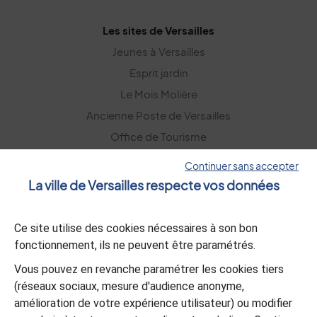
Les sites de Versailles
Jeunes à Versailles
Esprit jardin
Le Mois Molière
Ancienne Poste de Versailles
Office de Tourisme
Versailles Grand Parc
Continuer sans accepter
La ville de Versailles respecte vos données
La lettre d’information
Ce site utilise des cookies nécessaires à son bon
S’abonner
fonctionnement, ils ne peuvent être paramétrés.
Vous pouvez en revanche paramétrer les cookies tiers
L’appli Versailles
(réseaux sociaux, mesure d'audience anonyme,
amélioration de votre expérience utilisateur) ou modifier