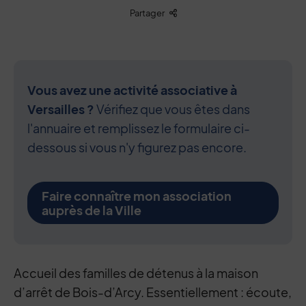
Liste des liens de partage
Partager
Vous avez une activité associative à
Versailles ?
Vérifiez que vous êtes dans
l'annuaire et remplissez le formulaire ci-
dessous si vous n'y figurez pas encore.
Faire connaître mon association
auprès de la Ville
Contenu de la fiche d'annuaire
Accueil des familles de détenus à la maison
d’arrêt de Bois-d’Arcy. Essentiellement : écoute,