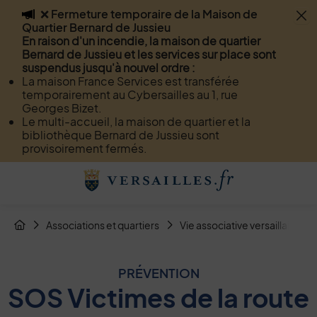
❌ Fermeture temporaire de la Maison de
Flash info
Quartier Bernard de Jussieu
Menu
Recherche
Page de contact
Contenu
En raison d'un incendie, la maison de quartier
Bernard de Jussieu et les services sur place sont
suspendus jusqu'à nouvel ordre :
La maison France Services est transférée
temporairement au Cybersailles au 1, rue
Georges Bizet.
Le multi-accueil, la maison de quartier et la
bibliothèque Bernard de Jussieu sont
provisoirement fermés.
Menu de raccourcis
Retour à l'accueil
Fil d'Arianne de la page
Associations et quartiers
Vie associative versaillaise
Page d'accueil du site
PRÉVENTION
SOS Victimes de la route