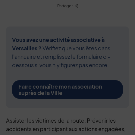
Liste des liens de partage
Partager
Vous avez une activité associative à
Versailles ?
Vérifiez que vous êtes dans
l'annuaire et remplissez le formulaire ci-
dessous si vous n'y figurez pas encore.
Faire connaître mon association
auprès de la Ville
Contenu de la fiche d'annuaire
Assister les victimes de la route. Prévenir les
accidents en participant aux actions engagées,