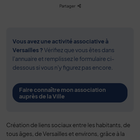
Liste des liens de partage
Partager
Vous avez une activité associative à
Versailles ?
Vérifiez que vous êtes dans
l'annuaire et remplissez le formulaire ci-
dessous si vous n'y figurez pas encore.
Faire connaître mon association
auprès de la Ville
Contenu de la fiche d'annuaire
Création de liens sociaux entre les habitants, de
tous âges, de Versailles et environs, grâce à la