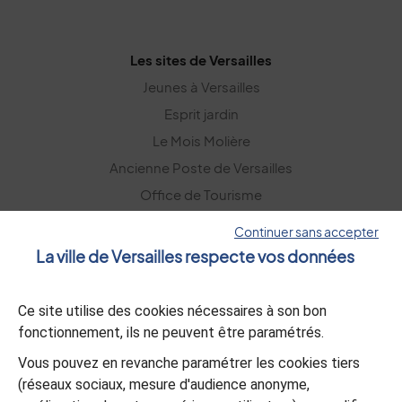
Les sites de Versailles
Jeunes à Versailles
Esprit jardin
Le Mois Molière
Ancienne Poste de Versailles
Office de Tourisme
Versailles Grand Parc
Continuer sans accepter
La ville de Versailles respecte vos données
La lettre d’information
Ce site utilise des cookies nécessaires à son bon
S’abonner
fonctionnement, ils ne peuvent être paramétrés.
Vous pouvez en revanche paramétrer les cookies tiers
L’appli Versailles
(réseaux sociaux, mesure d'audience anonyme,