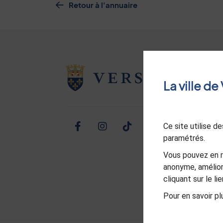
Retour à l'annuaire
La ville d
Ce site utilise 
Facebook
Instagram
TikTok
Twitter
Linked
Yo
paramétrés.
Vous pouvez en r
anonyme, amélior
cliquant sur le l
Pour en savoir plu