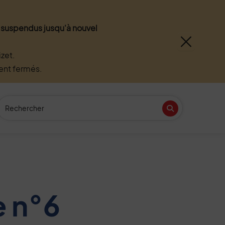
nt suspendus jusqu'à nouvel
zet.
ment fermés.
Recherche
(Mot(s) clés de minimum 3 caractères)
Recherche
n
tube
e n°6