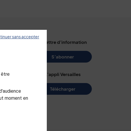
tinuer sans accepter
illes
La lettre d’information
s
S’abonner
 être
L’appli Versailles
e
Télécharger
d'audience
me
tout moment en
arc