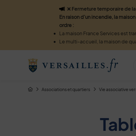
Flash info
❌ Fermeture temporaire de la 
En raison d'un incendie, la maison
ordre :
La maison France Services est tra
Le multi-accueil, la maison de qu
Menu de raccourcis
Retour à l'accueil
Fil d'Arianne de la page
Associations et quartiers
Vie associative ver
Page d'accueil du site
Tabl