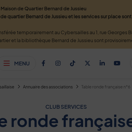
Maison de Quartier Bernard de Jussieu
 de quartier Bernard de Jussieu et les services sur place so
nsférée temporairement au Cybersailles au 1, rue Georges Bi
artier et la bibliothèque Bernard de Jussieu sont provisoire
MENU
Afficher le menu
Facebook
Instagram
TikTok
Twitter
Linkedi
You
saillaise
Annuaire des associations
Table ronde française n°6
CLUB SERVICES
e ronde français