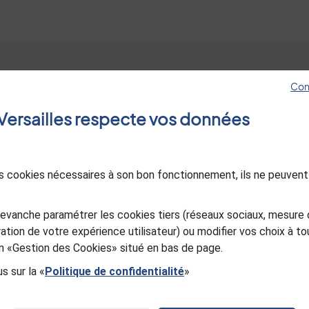
Con
Hôtel de ville
Les sites de Versa
e Versailles respecte vos données
4, avenue de Paris RP1144
Jeunes à Versaille
78011 Versailles Cedex
Esprit jardin
01 30 97 80 00
Le Mois Molière
des cookies nécessaires à son bon fonctionnement, ils ne peuvent
Ancienne Poste d
Nous contacter
in
utube
Versailles
Sourd ou malentendant, appelez-
evanche paramétrer les cookies tiers (réseaux sociaux, mesure 
Office de Touris
nous
ation de votre expérience utilisateur) ou modifier vos choix à 
Versailles Grand P
ien «Gestion des Cookies» situé en bas de page.
s sur la «
Politique de confidentialité
»