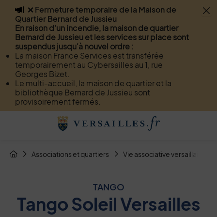
❌ Fermeture temporaire de la Maison de
Flash info
Quartier Bernard de Jussieu
Menu
Recherche
Page de contact
Contenu
En raison d'un incendie, la maison de quartier
Bernard de Jussieu et les services sur place sont
suspendus jusqu'à nouvel ordre :
La maison France Services est transférée
temporairement au Cybersailles au 1, rue
Georges Bizet.
Le multi-accueil, la maison de quartier et la
bibliothèque Bernard de Jussieu sont
provisoirement fermés.
Menu de raccourcis
Retour à l'accueil
Fil d'Arianne de la page
Associations et quartiers
Vie associative versaillaise
Page d'accueil du site
TANGO
Tango Soleil Versailles