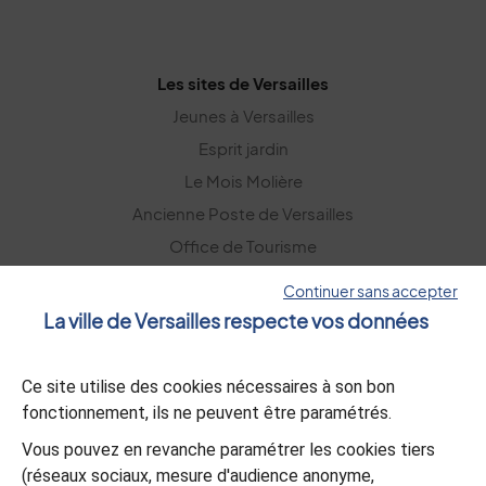
Les sites de Versailles
Jeunes à Versailles
Esprit jardin
Le Mois Molière
Ancienne Poste de Versailles
Office de Tourisme
Versailles Grand Parc
Continuer sans accepter
La ville de Versailles respecte vos données
La lettre d’information
Ce site utilise des cookies nécessaires à son bon
S’abonner
fonctionnement, ils ne peuvent être paramétrés.
Vous pouvez en revanche paramétrer les cookies tiers
L’appli Versailles
(réseaux sociaux, mesure d'audience anonyme,