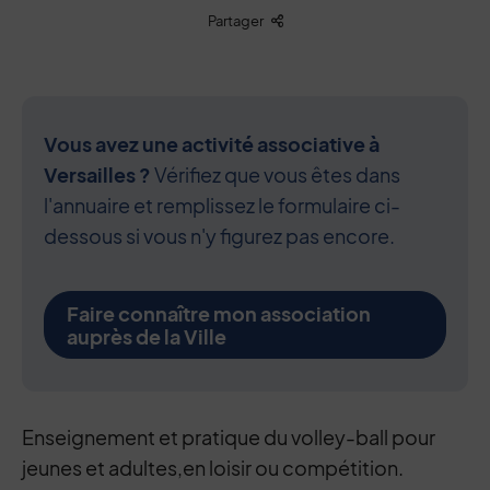
Liste des liens de partage
Partager
Vous avez une activité associative à
Versailles ?
Vérifiez que vous êtes dans
l'annuaire et remplissez le formulaire ci-
dessous si vous n'y figurez pas encore.
Faire connaître mon association
auprès de la Ville
Contenu de la fiche d'annuaire
Enseignement et pratique du volley-ball pour
jeunes et adultes,en loisir ou compétition.