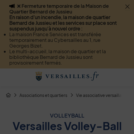
❌ Fermeture temporaire de la Maison de
Flash info
Quartier Bernard de Jussieu
Menu
Recherche
Page de contact
Contenu
En raison d'un incendie, la maison de quartier
Bernard de Jussieu et les services sur place sont
suspendus jusqu'à nouvel ordre :
La maison France Services est transférée
temporairement au Cybersailles au 1, rue
Georges Bizet.
Le multi-accueil, la maison de quartier et la
bibliothèque Bernard de Jussieu sont
provisoirement fermés.
Menu de raccourcis
Retour à l'accueil
Fil d'Arianne de la page
Associations et quartiers
Vie associative versaillaise
Page d'accueil du site
VOLLEYBALL
Versailles Volley-Ball