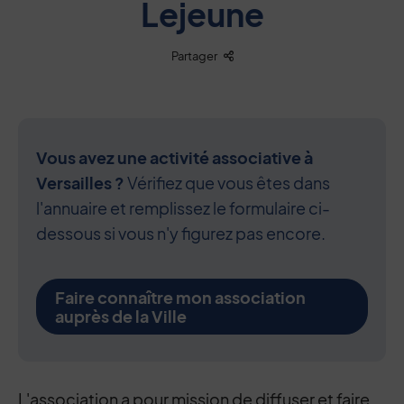
Lejeune
Liste des liens de partage
Partager
Vous avez une activité associative à
Versailles ?
Vérifiez que vous êtes dans
l'annuaire et remplissez le formulaire ci-
dessous si vous n'y figurez pas encore.
Faire connaître mon association
auprès de la Ville
Contenu de la fiche d'annuaire
L'association a pour mission de diffuser et faire