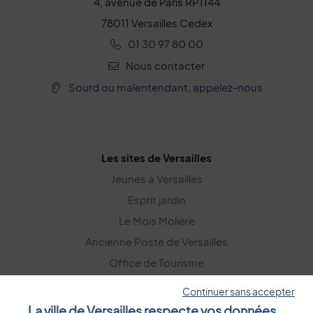
4, avenue de Paris RP1144
78011 Versailles Cedex
01 30 97 80 00
Nous contacter
Sourd ou malentendant, appelez-nous
Les sites de Versailles
Jeunes à Versailles
Esprit jardin
Le Mois Molière
Ancienne Poste de Versailles
Office de Tourisme
Versailles Grand Parc
Continuer sans accepter
La ville de Versailles respecte vos données