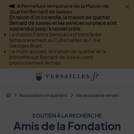
❌ Fermeture temporaire de la Maison de
Flash info
Quartier Bernard de Jussieu
Menu
Recherche
Page de contact
Contenu
En raison d'un incendie, la maison de quartier
Bernard de Jussieu et les services sur place sont
suspendus jusqu'à nouvel ordre :
La maison France Services est transférée
temporairement au Cybersailles au 1, rue
Georges Bizet.
Le multi-accueil, la maison de quartier et la
bibliothèque Bernard de Jussieu sont
provisoirement fermés.
Menu de raccourcis
Retour à l'accueil
Fil d'Arianne de la page
Associations et quartiers
Vie associative versaillaise
Page d'accueil du site
SOUTIEN À LA RECHERCHE
Amis de la Fondation