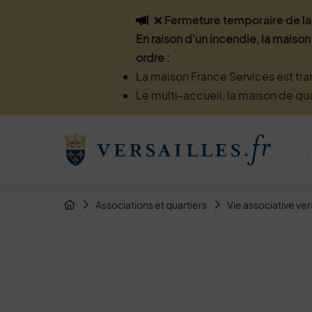
Flash info
❌ Fermeture temporaire de la 
En raison d'un incendie, la maison
ordre :
La maison France Services est tra
Le multi-accueil, la maison de qu
Menu de raccourcis
Retour à l'accueil
Fil d'Arianne de la page
Associations et quartiers
Vie associative ver
Page d'accueil du site