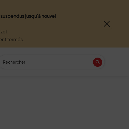
nt suspendus jusqu'à nouvel
zet.
ment fermés.
Recherche
(Mot(s) clés de minimum 3 caractères)
Recherche
n
tube