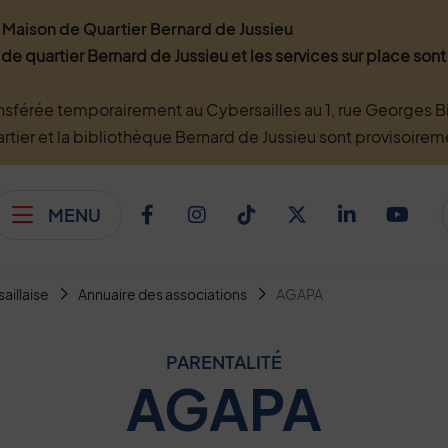
Maison de Quartier Bernard de Jussieu
 de quartier Bernard de Jussieu et les services sur place so
nsférée temporairement au Cybersailles au 1, rue Georges Bi
artier et la bibliothèque Bernard de Jussieu sont provisoire
MENU
Afficher le menu
Facebook
Instagram
TikTok
Twitter
Linkedi
You
saillaise
Annuaire des associations
AGAPA
PARENTALITÉ
AGAPA