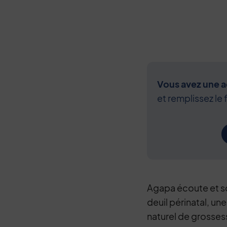
Vous avez une ac
et remplissez le 
Agapa écoute et s
deuil périnatal, un
naturel de grosses