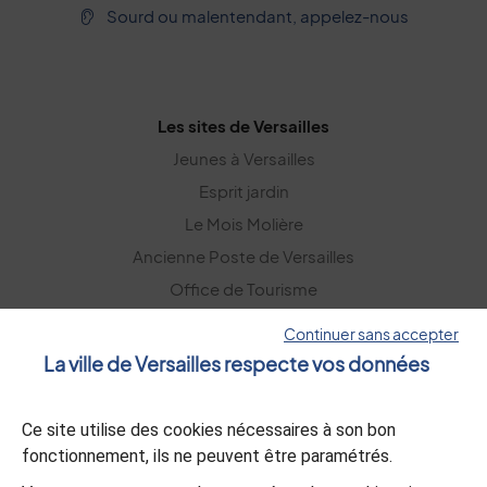
Sourd ou malentendant, appelez-nous
Les sites de Versailles
Jeunes à Versailles
Esprit jardin
Le Mois Molière
Ancienne Poste de Versailles
Office de Tourisme
Versailles Grand Parc
Continuer sans accepter
La ville de Versailles respecte vos données
La lettre d’information
Ce site utilise des cookies nécessaires à son bon
S’abonner
fonctionnement, ils ne peuvent être paramétrés.