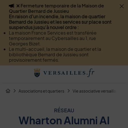
❌ Fermeture temporaire de la Maison de
Flash info
Quartier Bernard de Jussieu
Menu
Recherche
Page de contact
Contenu
En raison d'un incendie, la maison de quartier
Bernard de Jussieu et les services sur place sont
suspendus jusqu'à nouvel ordre :
La maison France Services est transférée
temporairement au Cybersailles au 1, rue
Georges Bizet.
Le multi-accueil, la maison de quartier et la
bibliothèque Bernard de Jussieu sont
provisoirement fermés.
Menu de raccourcis
Retour à l'accueil
Fil d'Arianne de la page
Associations et quartiers
Vie associative versaillaise
Page d'accueil du site
RÉSEAU
Wharton Alumni AI