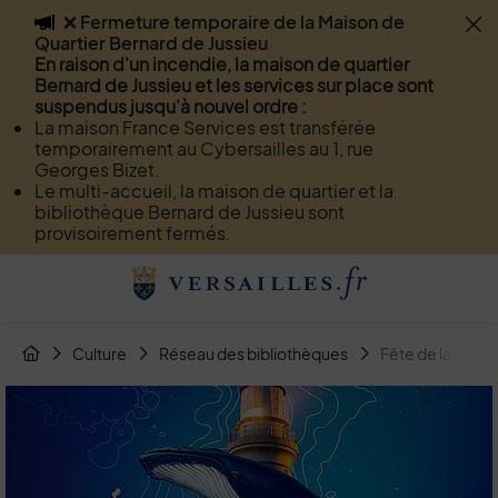
❌ Fermeture temporaire de la Maison de
Flash info
Quartier Bernard de Jussieu
Menu
Recherche
Page de contact
Contenu
En raison d'un incendie, la maison de quartier
Bernard de Jussieu et les services sur place sont
suspendus jusqu'à nouvel ordre :
La maison France Services est transférée
temporairement au Cybersailles au 1, rue
Georges Bizet.
Le multi-accueil, la maison de quartier et la
bibliothèque Bernard de Jussieu sont
provisoirement fermés.
Menu de raccourcis
Retour à l'accueil
Fil d'Arianne de la page
Culture
Réseau des bibliothèques
Fête de la scien
Page d'accueil du site
Image d'illustration de Fête de la science