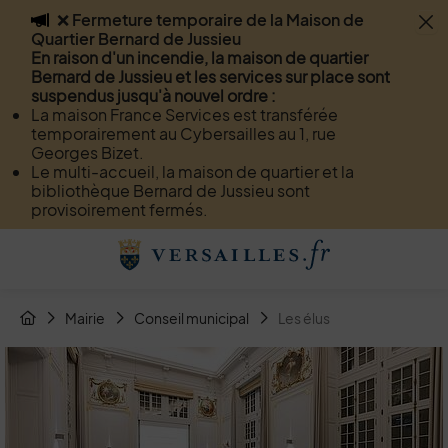
❌ Fermeture temporaire de la Maison de
Flash info
Quartier Bernard de Jussieu
Menu
Recherche
Page de contact
Contenu
En raison d'un incendie, la maison de quartier
Bernard de Jussieu et les services sur place sont
suspendus jusqu'à nouvel ordre :
La maison France Services est transférée
temporairement au Cybersailles au 1, rue
Georges Bizet.
Le multi-accueil, la maison de quartier et la
bibliothèque Bernard de Jussieu sont
provisoirement fermés.
Menu de raccourcis
Retour à l'accueil
Fil d'Arianne de la page
Mairie
Conseil municipal
Les élus
Page d'accueil du site
Image d'illustration de Les élus