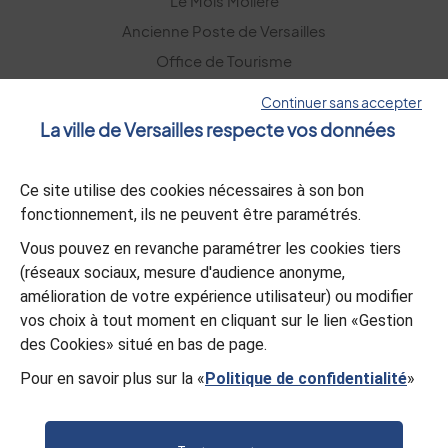
Le Mois Molière
Ancienne Poste de Versailles
Office de Tourisme
Versailles Grand Parc
Continuer sans accepter
La ville de Versailles respecte vos données
La lettre d’information
Ce site utilise des cookies nécessaires à son bon
S’abonner
fonctionnement, ils ne peuvent être paramétrés.
Vous pouvez en revanche paramétrer les cookies tiers
L’appli Versailles
(réseaux sociaux, mesure d'audience anonyme,
amélioration de votre expérience utilisateur) ou modifier
Télécharger
vos choix à tout moment en cliquant sur le lien «Gestion
des Cookies» situé en bas de page.
Pour en savoir plus sur la «
Politique de confidentialité
»
© Mairie de Versailles
Politique de confidentialité
Gestion des cookies
Mentions légales
Plan du site