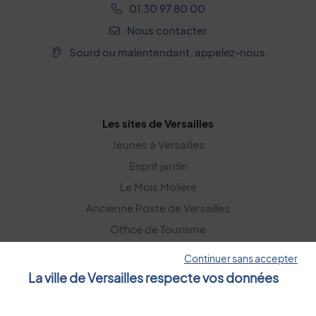
01 30 97 80 00
Nous contacter
Sourd ou malentendant, appelez-nous
Les sites de Versailles
Jeunes à Versailles
Esprit jardin
Le Mois Molière
Ancienne Poste de Versailles
Office de Tourisme
Versailles Grand Parc
Continuer sans accepter
La ville de Versailles respecte vos données
La lettre d’information