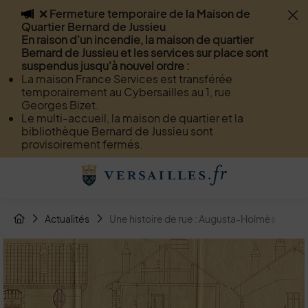
❌ Fermeture temporaire de la Maison de
Flash info
Quartier Bernard de Jussieu
Menu
Recherche
Page de contact
Contenu
En raison d'un incendie, la maison de quartier
Bernard de Jussieu et les services sur place sont
suspendus jusqu'à nouvel ordre :
La maison France Services est transférée
temporairement au Cybersailles au 1, rue
Georges Bizet.
Le multi-accueil, la maison de quartier et la
bibliothèque Bernard de Jussieu sont
provisoirement fermés.
Menu de raccourcis
Retour à l'accueil
Fil d'Arianne de la page
Actualités
Une histoire de rue : Augusta-Holmès
Page d'accueil du site
Image d'illustration de Une histoire de rue : Augusta-Holm