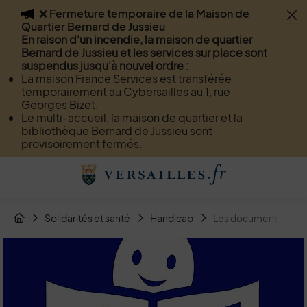
❌ Fermeture temporaire de la Maison de
Flash info
Quartier Bernard de Jussieu
Menu
Recherche
Page de contact
Contenu
En raison d'un incendie, la maison de quartier
Bernard de Jussieu et les services sur place sont
suspendus jusqu'à nouvel ordre :
La maison France Services est transférée
temporairement au Cybersailles au 1, rue
Georges Bizet.
Le multi-accueil, la maison de quartier et la
bibliothèque Bernard de Jussieu sont
provisoirement fermés.
Menu de raccourcis
Retour à l'accueil
Fil d'Arianne de la page
Solidarités et santé
Handicap
Les documents - Faci
Page d'accueil du site
Image d'illustration de Les documents - Facile à Lire et à