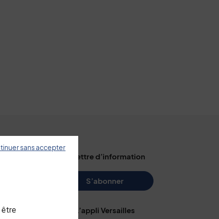
tinuer sans accepter
illes
La lettre d’information
s
S’abonner
 être
L’appli Versailles
e