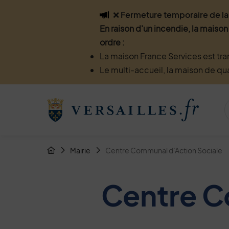
Flash info
❌ Fermeture temporaire de la 
En raison d'un incendie, la maison
ordre :
La maison France Services est tra
Le multi-accueil, la maison de qu
Menu de raccourcis
Retour à l'accueil
Fil d'Arianne de la page
Mairie
Centre Communal d’Action Sociale
Page d'accueil du site
Centre C