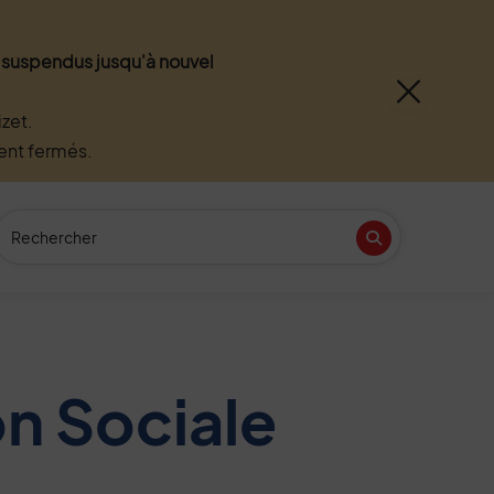
nt suspendus jusqu'à nouvel
zet.
ment fermés.
Recherche
(Mot(s) clés de minimum 3 caractères)
Recherche
n
tube
n Sociale