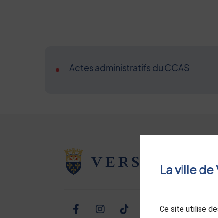
Actes administratifs du CCAS
La ville d
Ce site utilise 
Facebook
Instagram
TikTok
Twitter
Linked
Yo