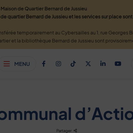
Maison de Quartier Bernard de Jussieu
 de quartier Bernard de Jussieu et les services sur place so
nsférée temporairement au Cybersailles au 1, rue Georges Bi
artier et la bibliothèque Bernard de Jussieu sont provisoire
MENU
Afficher le menu
Facebook
Instagram
TikTok
Twitter
Linkedi
You
ommunal d’Actio
Liste des liens de partage
Partager