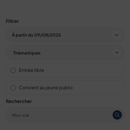
Filtrer
Date
À partir du 09/08/2026
Thème
Entrée libre
Convient au jeune public
Recherche par mots-clés
Rechercher
(Mot(s) clés de minimum 3 caractères)