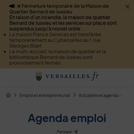
❌ Fermeture temporaire de la Maison de
Flash info
Quartier Bernard de Jussieu
Menu
Recherche
Page de contact
Contenu
En raison d'un incendie, la maison de quartier
Bernard de Jussieu et les services sur place sont
suspendus jusqu'à nouvel ordre :
La maison France Services est transférée
temporairement au Cybersailles au 1, rue
Georges Bizet.
Le multi-accueil, la maison de quartier et la
bibliothèque Bernard de Jussieu sont
provisoirement fermés.
Menu de raccourcis
Retour à l'accueil
Fil d'Arianne de la page
Emploi et entrepreneuriat
Actualités et agenda emploi
Page d'accueil du site
Agenda emploi
Liste des liens de partage
Partager