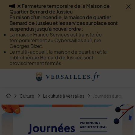
❌ Fermeture temporaire de la Maison de
Flash info
Quartier Bernard de Jussieu
Menu
Recherche
Page de contact
Contenu
En raison d'un incendie, la maison de quartier
Bernard de Jussieu et les services sur place sont
suspendus jusqu'à nouvel ordre :
La maison France Services est transférée
temporairement au Cybersailles au 1, rue
Georges Bizet.
Le multi-accueil, la maison de quartier et la
bibliothèque Bernard de Jussieu sont
provisoirement fermés.
Menu de raccourcis
Retour à l'accueil
Fil d'Arianne de la page
Culture
La culture à Versailles
Journées européenne
Page d'accueil du site
Image d'illustration de Journées européennes du Patrimoin