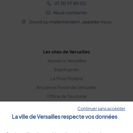
01 30 97 80 00
Nous contacter
Sourd ou malentendant, appelez-nous
Les sites de Versailles
Jeunes à Versailles
Esprit jardin
Le Mois Molière
Ancienne Poste de Versailles
Office de Tourisme
Versailles Grand Parc
Continuer sans accepter
La ville de Versailles respecte vos données
La lettre d’information