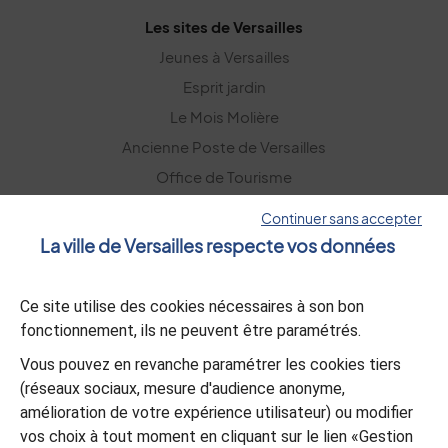
Les sites de Versailles
Jeunes à Versailles
Esprit jardin
Le Mois Molière
Ancienne Poste de Versailles
Office de Tourisme
Versailles Grand Parc
Continuer sans accepter
La ville de Versailles respecte vos données
La lettre d’information
Ce site utilise des cookies nécessaires à son bon
S’abonner
fonctionnement, ils ne peuvent être paramétrés.
Vous pouvez en revanche paramétrer les cookies tiers
L’appli Versailles
(réseaux sociaux, mesure d'audience anonyme,
amélioration de votre expérience utilisateur) ou modifier
vos choix à tout moment en cliquant sur le lien «Gestion
Télécharger