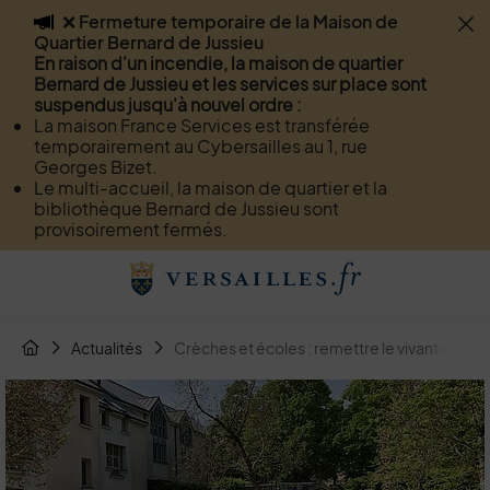
❌ Fermeture temporaire de la Maison de
Flash info
Quartier Bernard de Jussieu
Menu
Recherche
Page de contact
Contenu
En raison d'un incendie, la maison de quartier
Bernard de Jussieu et les services sur place sont
suspendus jusqu'à nouvel ordre :
La maison France Services est transférée
temporairement au Cybersailles au 1, rue
Georges Bizet.
Le multi-accueil, la maison de quartier et la
bibliothèque Bernard de Jussieu sont
provisoirement fermés.
Menu de raccourcis
Retour à l'accueil
Fil d'Arianne de la page
Actualités
Crèches et écoles : remettre le vivant dans la 
Page d'accueil du site
Image d'illustration de Crèches et écoles : remettre le vivant