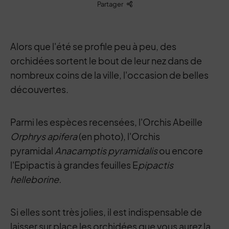
Liste des liens de partage
Partager
Alors que l'été se profile peu à peu, des
orchidées sortent le bout de leur nez dans de
nombreux coins de la ville, l'occasion de belles
découvertes.
Parmi les espèces recensées, l'Orchis Abeille
Orphrys apifera
(en photo), l'Orchis
pyramidal
Anacamptis pyramidalis
ou encore
l'Epipactis à grandes feuilles E
pipactis
helleborine.
Si elles sont très jolies, il est indispensable de
laisser sur place les orchidées que vous aurez la