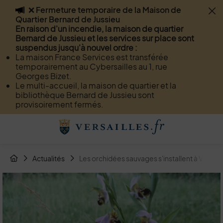
❌ Fermeture temporaire de la Maison de
Flash info
Quartier Bernard de Jussieu
Menu
Recherche
Page de contact
Contenu
En raison d'un incendie, la maison de quartier
Bernard de Jussieu et les services sur place sont
suspendus jusqu'à nouvel ordre :
La maison France Services est transférée
temporairement au Cybersailles au 1, rue
Georges Bizet.
Le multi-accueil, la maison de quartier et la
bibliothèque Bernard de Jussieu sont
provisoirement fermés.
Menu de raccourcis
Retour à l'accueil
Fil d'Arianne de la page
Actualités
Les orchidées sauvages s'installent à Versail
Page d'accueil du site
Image d'illustration de Les orchidées sauvages s'installent à