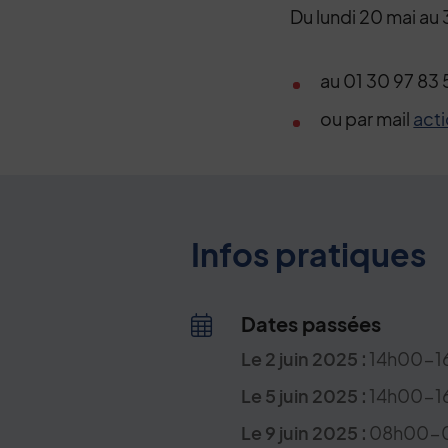
Du lundi 20 mai au 
au 01 30 97 83
ou par mail
acti
Infos pratiques
Dates passées
Le
2
juin
2025
:
14h00-1
Le
5
juin
2025
:
14h00-1
Le
9
juin
2025
:
08h00-0