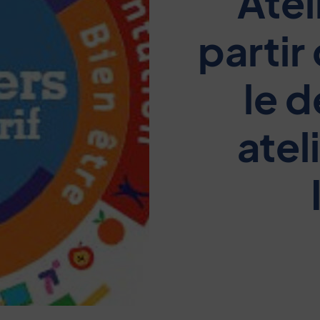
Atel
partir
le d
atel