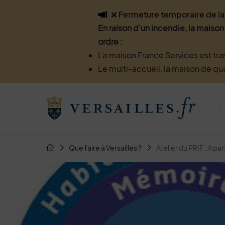
Flash info
❌ Fermeture temporaire de la 
En raison d'un incendie, la maison
ordre :
La maison France Services est tra
Le multi-accueil, la maison de qu
Menu de raccourcis
Retour à l'accueil
Fil d'Arianne de la page
Que faire à Versailles ?
Atelier du PRIF : A par
Page d'accueil du site
Image d'illustration de Atelier du PRIF : A partir de 60 ans, Ay