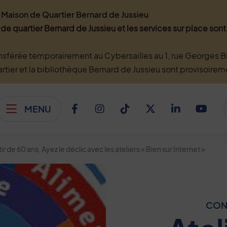
Maison de Quartier Bernard de Jussieu
 de quartier Bernard de Jussieu et les services sur place so
nsférée temporairement au Cybersailles au 1, rue Georges Bi
artier et la bibliothèque Bernard de Jussieu sont provisoire
MENU
Afficher le menu
Facebook
Instagram
TikTok
Twitter
Linkedi
You
tir de 60 ans, Ayez le déclic avec les ateliers « Bien sur Internet »
ez le déclic avec les ateliers « Bien sur Internet »
CONF