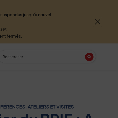
nt suspendus jusqu'à nouvel
zet.
ment fermés.
Recherche
(Mot(s) clés de minimum 3 caractères)
Recherche
n
tube
ÉRENCES, ATELIERS ET VISITES