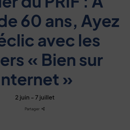
ier du PRIF : A
 de 60 ans, Ayez
éclic avec les
iers « Bien sur
Internet »
2 juin - 7 juillet
Liste des liens de partage
Partager