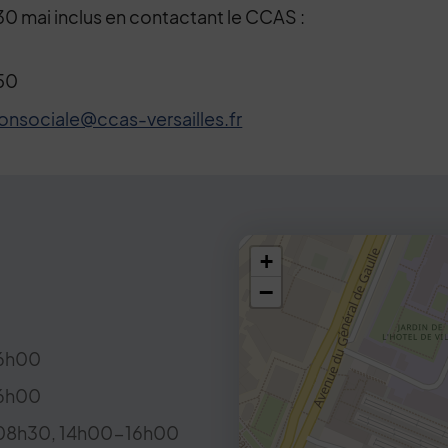
30 mai inclus en contactant le CCAS :
 50
onsociale@ccas-versailles.fr
48.80038,2.130798
+
−
6h00
6h00
8h30, 14h00-16h00