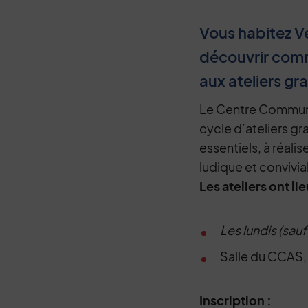
Vous habitez Ve
découvrir comme
aux ateliers gra
Le Centre Communal
cycle d’ateliers gr
essentiels, à réali
ludique et convivia
Les ateliers ont lie
Les lundis (sauf 
Salle du CCAS,
Inscription :