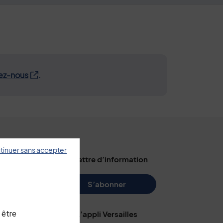
ez-nous
.
tinuer sans accepter
illes
La lettre d’information
s
S’abonner
 être
L’appli Versailles
e