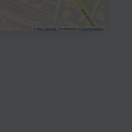
©
Plan-interactif
, Contributeurs d'
OpenStreetMap