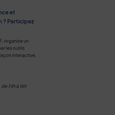
nce et
 ? Participez
F, organise un
er les outils
façon interactive,
s, de 14h à 16h