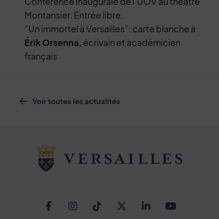
Conférence inaugurale de l’UOV au théâtre
Montansier. Entrée libre.
“Un immortel à Versailles”: carte blanche à
Érik Orsenna,
écrivain et académicien
français
Voir toutes les actualités
Facebook
Instagram
TikTok
Twitter
Linkedin
Youtub