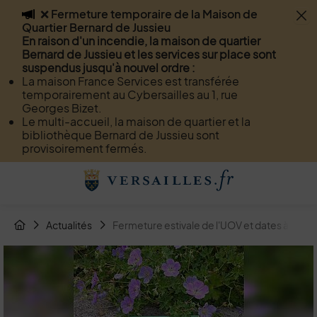
❌ Fermeture temporaire de la Maison de
Flash info
Quartier Bernard de Jussieu
Menu
Recherche
Page de contact
Contenu
En raison d'un incendie, la maison de quartier
Bernard de Jussieu et les services sur place sont
suspendus jusqu'à nouvel ordre :
La maison France Services est transférée
temporairement au Cybersailles au 1, rue
Georges Bizet.
Le multi-accueil, la maison de quartier et la
bibliothèque Bernard de Jussieu sont
provisoirement fermés.
Menu de raccourcis
Retour à l'accueil
Fil d'Arianne de la page
Actualités
Fermeture estivale de l'UOV et dates à reteni
Page d'accueil du site
Image d'illustration de Fermeture estivale de l'UOV et dates