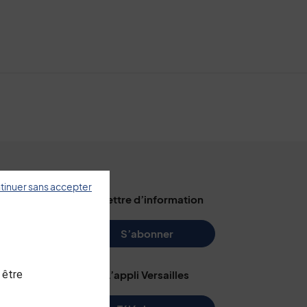
tinuer sans accepter
illes
La lettre d’information
s
S’abonner
 être
L’appli Versailles
e