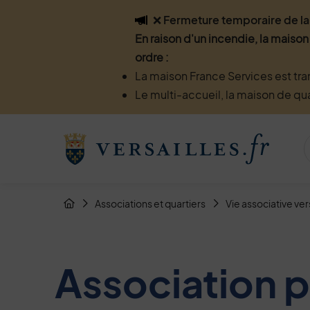
Flash info
❌ Fermeture temporaire de la 
En raison d'un incendie, la maison
ordre :
La maison France Services est tra
Le multi-accueil, la maison de qu
Menu de raccourcis
Retour à l'accueil
Fil d'Arianne de la page
Associations et quartiers
Vie associative ver
Page d'accueil du site
Association p