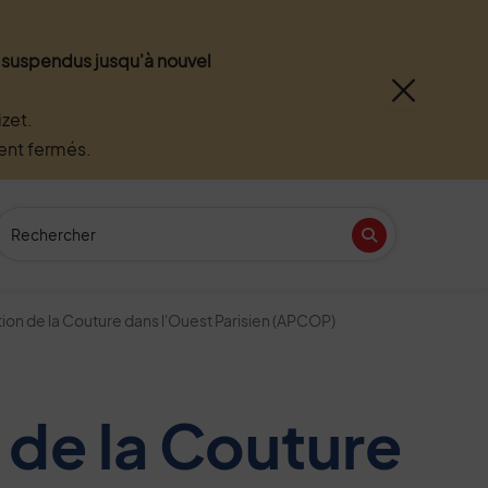
nt suspendus jusqu'à nouvel
zet.
ment fermés.
Recherche
(Mot(s) clés de minimum 3 caractères)
Recherche
n
tube
ion de la Couture dans l'Ouest Parisien (APCOP)
 de la Couture