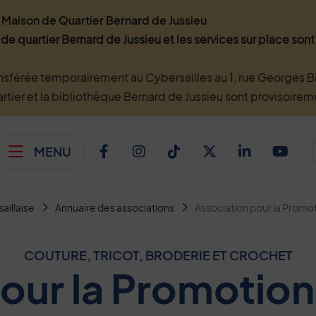
Maison de Quartier Bernard de Jussieu
 de quartier Bernard de Jussieu et les services sur place so
nsférée temporairement au Cybersailles au 1, rue Georges Bi
artier et la bibliothèque Bernard de Jussieu sont provisoire
MENU
Afficher le menu
Facebook
Instagram
TikTok
Twitter
Linkedi
You
saillaise
Annuaire des associations
Association pour la Promot
COUTURE, TRICOT, BRODERIE ET CROCHET
our la Promotion