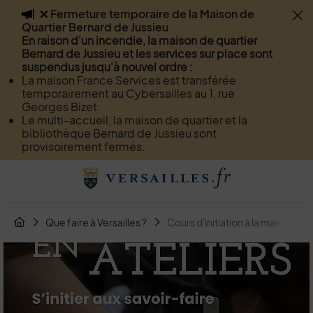
❌ Fermeture temporaire de la Maison de
Flash info
Quartier Bernard de Jussieu
Menu
Recherche
Page de contact
Contenu
En raison d'un incendie, la maison de quartier
Bernard de Jussieu et les services sur place sont
suspendus jusqu'à nouvel ordre :
La maison France Services est transférée
temporairement au Cybersailles au 1, rue
Georges Bizet.
Le multi-accueil, la maison de quartier et la
bibliothèque Bernard de Jussieu sont
provisoirement fermés.
Menu de raccourcis
Retour à l'accueil
Fil d'Arianne de la page
Que faire à Versailles ?
Cours d'initiation à la maroquine
Page d'accueil du site
Image d'illustration de Cours d'initiation à la maroquinerie