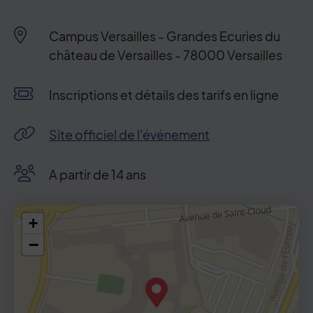
Le
17
juin
2026
:
18h30-21h30
Campus Versailles - Grandes Ecuries du
Le
24
juin
2026
:
18h30-21h30
château de Versailles - 78000 Versailles
Le
1
juil.
2026
:
18h30-21h30
Condition de participation
Inscriptions et détails des tarifs en ligne
Site officiel de l'événement
A partir de 14 ans
48.803773,2.128564
+
−