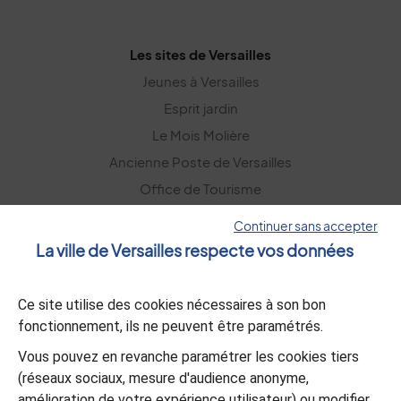
Les sites de Versailles
Jeunes à Versailles
Esprit jardin
Le Mois Molière
Ancienne Poste de Versailles
Office de Tourisme
Versailles Grand Parc
Continuer sans accepter
La ville de Versailles respecte vos données
La lettre d’information
Ce site utilise des cookies nécessaires à son bon
S’abonner
fonctionnement, ils ne peuvent être paramétrés.
Vous pouvez en revanche paramétrer les cookies tiers
L’appli Versailles
(réseaux sociaux, mesure d'audience anonyme,
amélioration de votre expérience utilisateur) ou modifier