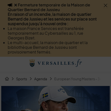
❌ Fermeture temporaire de la Maison de
Flash info
Quartier Bernard de Jussieu
Menu
Recherche
Page de contact
Contenu
En raison d'un incendie, la maison de quartier
Bernard de Jussieu et les services sur place sont
suspendus jusqu'à nouvel ordre :
La maison France Services est transférée
temporairement au Cybersailles au 1, rue
Georges Bizet.
Le multi-accueil, la maison de quartier et la
bibliothèque Bernard de Jussieu sont
provisoirement fermés.
Menu de raccourcis
Retour à l'accueil
Fil d'Arianne de la page
Sports
Agenda
European Young Masters - 30e édi
Page d'accueil du site
Image d'illustration de European Young Masters - 30e édit