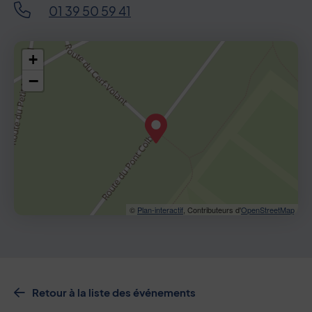
01 39 50 59 41
48.784302,2.14376
+
−
©
Plan-interactif
, Contributeurs d'
OpenStreetMap
Retour à la liste des événements