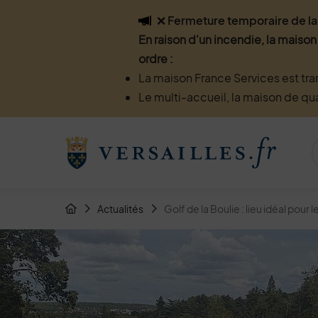
Flash info
❌ Fermeture temporaire de la 
En raison d'un incendie, la maison
ordre :
La maison France Services est tra
Le multi-accueil, la maison de qu
Menu de raccourcis
Retour à l'accueil
Fil d'Arianne de la page
Actualités
Golf de la Boulie : lieu idéal pour
Page d'accueil du site
Image d'illustration de Golf de la Boulie : lieu idéal pour les