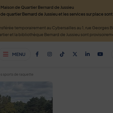
Maison de Quartier Bernard de Jussieu
 de quartier Bernard de Jussieu et les services sur place so
nsférée temporairement au Cybersailles au 1, rue Georges Bi
artier et la bibliothèque Bernard de Jussieu sont provisoire
MENU
Afficher le menu
Facebook
Instagram
TikTok
Twitter
Linkedi
You
 les sports de raquette
 sports de raquette