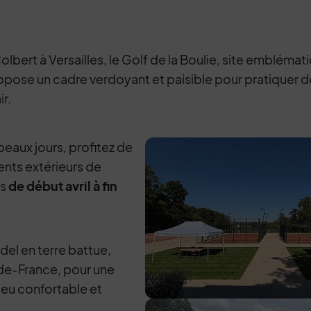
olbert à Versailles, le Golf de la Boulie, site embléma
opose un cadre verdoyant et paisible pour pratiquer de
ir.
beaux jours, profitez de
nts extérieurs de
es
de début avril à fin
adel en terre battue,
-de-France, pour une
jeu confortable et