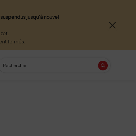
nt suspendus jusqu'à nouvel
zet.
ment fermés.
Recherche
(Mot(s) clés de minimum 3 caractères)
Recherche
n
tube