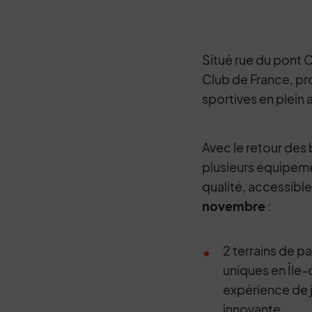
Situé rue du pont C
Club de France, pr
sportives en plein a
Avec le retour des 
plusieurs équipeme
qualité, accessibl
novembre
:
2 terrains de p
uniques en Île
expérience de 
innovante