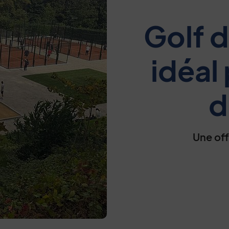
Golf de
idéal
d
Une off