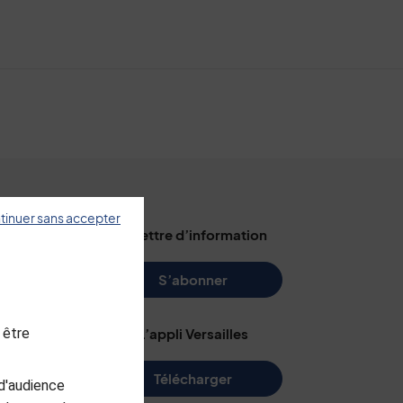
tinuer sans accepter
illes
La lettre d’information
s
S’abonner
 être
L’appli Versailles
e
Télécharger
d'audience
me