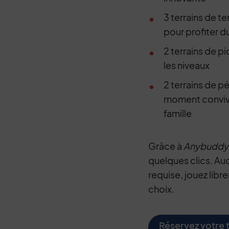
3 terrains de te
pour profiter du
2 terrains de p
les niveaux
2 terrains de p
moment convivi
famille
Grâce à
Anybuddy
quelques clics. Au
requise, jouez libr
choix.
Réservez votre 